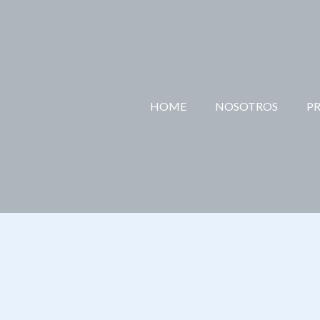
Ir
al
contenido
HOME
NOSOTROS
P