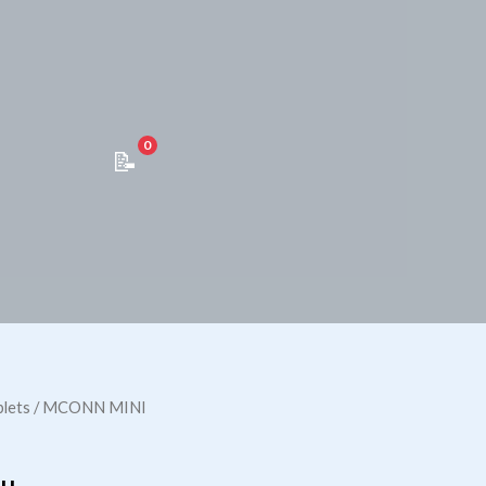
0
blets
/ MCONN MINI