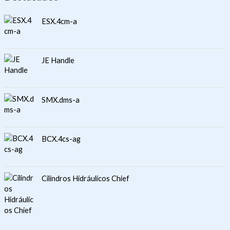
ESX.4cm-a
JE Handle
SMX.dms-a
BCX.4cs-ag
Cilindros Hidráulicos Chief