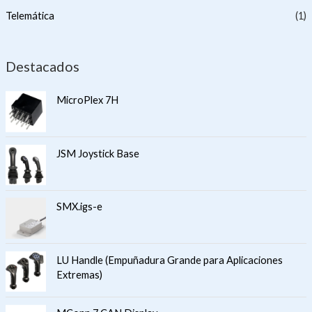
Telemática
(1)
Destacados
MicroPlex 7H
JSM Joystick Base
SMX.igs-e
LU Handle (Empuñadura Grande para Aplicaciones
Extremas)