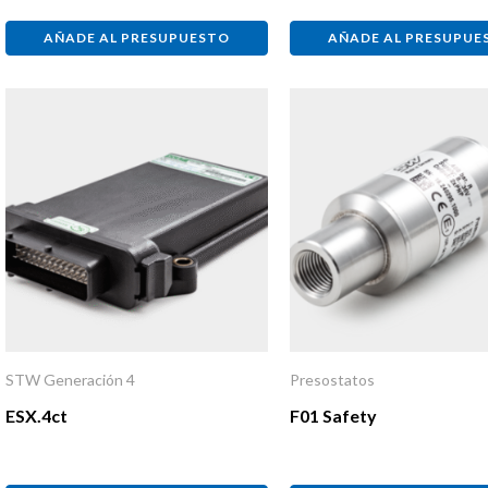
AÑADE AL PRESUPUESTO
AÑADE AL PRESUPUE
STW Generación 4
Presostatos
ESX.4ct
F01 Safety