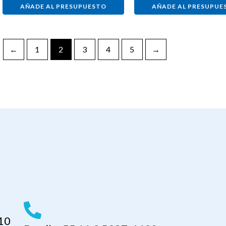
AÑADE AL PRESUPUESTO
AÑADE AL PRESUPUE
←
1
2
3
4
5
→
110